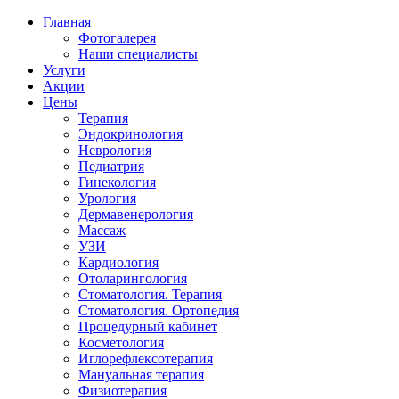
Главная
Фотогалерея
Наши специалисты
Услуги
Акции
Цены
Терапия
Эндокринология
Неврология
Педиатрия
Гинекология
Урология
Дермавенерология
Массаж
УЗИ
Кардиология
Отоларингология
Стоматология. Терапия
Стоматология. Ортопедия
Процедурный кабинет
Косметология
Иглорефлексотерапия
Мануальная терапия
Физиотерапия