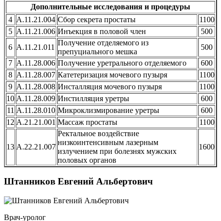
Дополнительные исследования и процедуры
4
A.11.21.004
Сбор секрета простаты
1100
5
А.11.21.006
Инъекция в половой член
500
Получение отделяемого из
6
A.11.21.011
500
препуциального мешка
7
А.11.28.006
Получение уретрального отделяемого
600
8
А.11.28.007
Катетеризация мочевого пузыря
1100
9
А.11.28.008
Инсталляция мочевого пузыря
1100
10
А.11.28.009
Инстилляция уретры
600
11
А.11.28.010
Микроклизмирование уретры
600
12
А.21.21.001
Массаж простаты
1100
Ректальное воздействие
низкоинтенсивным лазерным
13
А.22.21.007
1600
излучением при болезнях мужских
половых органов
Штанников Евгений Альбертович
Врач-уролог