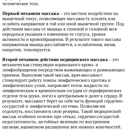
человеческое тело.
Первый механизм массажа
– это местное воздействие на
мышечный тонус, позволяющее массажисту усилить или
ослабить напряжение в той или иной мышечной группе. Под
действием массажа от мышцы в спинной и головной мозг
передаться указания о изменении ее статуса, уровня
активности и кровообращения. В результате такого массажа
напряженная мышца расслабляется, а ослабленная, вялая,
напротив, тонизируется.
Второй механизм действия медицинского массажа
– это
механическая стимуляция нормального крово- и
лимфообращения посредством выжимающих и разминающих
приемов. Выполняя такой массаж, врач-массажист
стимулирует работу помпы лимфатического протока и
лимфатических узлов, направляет поток жидкости по
лимфатическим и кровеносным сосудам от периферических
отделов тела (руки, ноги) к центральным и далее к сердцу. В
результате, массажист берет на себя часть функций сердечно-
сосудистой и лимфатической системы. Позволяя им
отдохнуть, восстановить свои резервы. Такой медицинский
массаж особенно полезен при отеках, сердечно-сосудистой
недостаточности, застойных явлениях по внутренним
органам, варикозном расширении вен нижних конечностей.