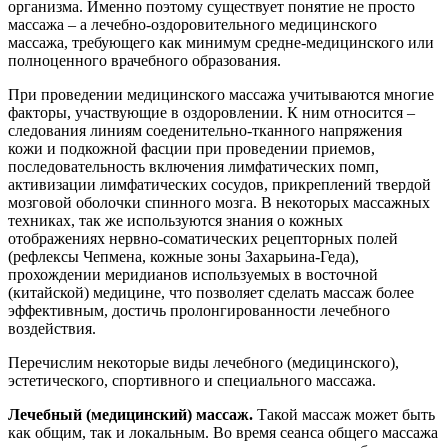
организма. Именно поэтому существует понятие не просто
массажа – а лечебно-оздоровительного медицинского
массажа, требующего как минимум средне-медицинского или
полноценного врачебного образования.
При проведении медицинского массажа учитываются многие
факторы, участвующие в оздоровлении. К ним относится –
следования линиям соеденительно-тканного напряжения
кожи и подкожной фасции при проведении приемов,
последовательность включения лимфатических помп,
активизации лимфатических сосудов, прикреплений твердой
мозговой оболочки спинного мозга. В некоторых массажных
техниках, так же используются знания о кожных
отображениях нервно-соматических рецепторных полей
(рефлексы Чепмена, кожные зоны Захарьина-Геда),
прохождении меридианов используемых в восточной
(китайской) медицине, что позволяет сделать массаж более
эффективным, достичь пролонгированности лечебного
воздействия.
Перечислим некоторые виды лечебного (медицинского),
эстетического, спортивного и специального массажа.
Лечебный (медицинский) массаж.
Такой массаж может быть
как общим, так и локальным. Во время сеанса общего массажа