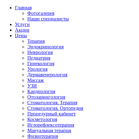
Главная
Фотогалерея
Наши специалисты
Услуги
Акции
Цены
Терапия
Эндокринология
Неврология
Педиатрия
Гинекология
Урология
Дермавенерология
Массаж
УЗИ
Кардиология
Отоларингология
Стоматология. Терапия
Стоматология. Ортопедия
Процедурный кабинет
Косметология
Иглорефлексотерапия
Мануальная терапия
Физиотерапия