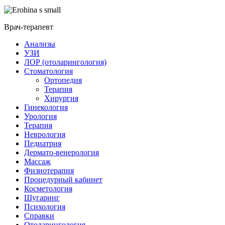
Врач-терапевт
Анализы
УЗИ
ЛОР (отоларингология)
Стоматология
Ортопедия
Терапия
Хирургия
Гинекология
Урология
Терапия
Неврология
Педиатрия
Дермато-венерология
Массаж
Физиотерапия
Процедурный кабинет
Косметология
Шугаринг
Психология
Справки
Отоларингология