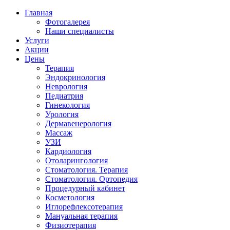
Главная
Фотогалерея
Наши специалисты
Услуги
Акции
Цены
Терапия
Эндокринология
Неврология
Педиатрия
Гинекология
Урология
Дермавенерология
Массаж
УЗИ
Кардиология
Отоларингология
Стоматология. Терапия
Стоматология. Ортопедия
Процедурный кабинет
Косметология
Иглорефлексотерапия
Мануальная терапия
Физиотерапия